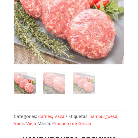
Categorías:
Carnes
,
Vaca
Etiquetas:
hamburguesa
,
Vaca
,
Vieja
Marca:
Producto de Galicia