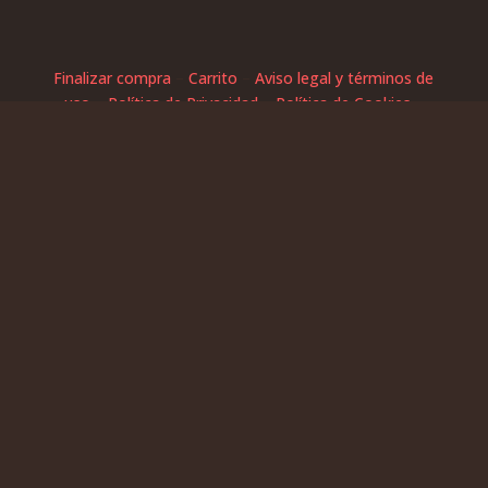
Finalizar compra
–
Carrito
–
Aviso legal y términos de
uso
–
Política de Privacidad
–
Política de Cookies
–
Condiciones generales de venta
Copyright © CARN XABIA,S.L. CIF: B54662309 / Diseño
por
Coto Consulting
Queda prohibida la venta de bebidas alcohólicas de
cualquier graduación a menores de 18 años.