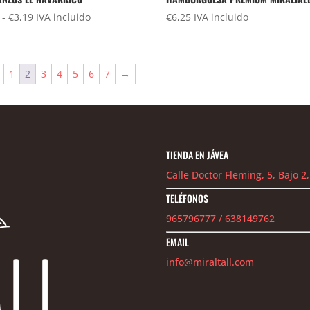
Rango
-
€
3,19
IVA incluido
€
6,25
IVA incluido
de
precios:
desde
1
2
3
4
5
6
7
→
€2,29
hasta
€3,19
TIENDA EN JÁVEA
Calle Doctor Fleming, 5, Bajo 2,
TELÉFONOS
965796777
/
638149762
EMAIL
info@miraltall.com