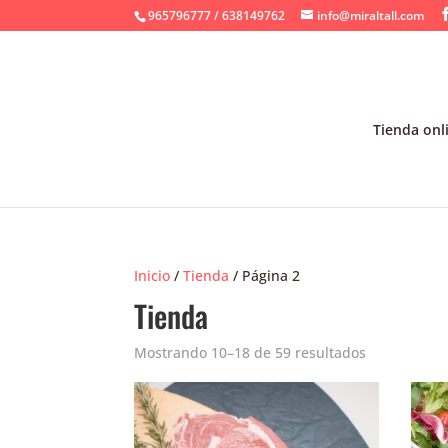
965796777 / 638149762
info@miraltall.com
Tienda onl
Inicio
/
Tienda
/ Página 2
Tienda
Mostrando 10–18 de 59 resultados