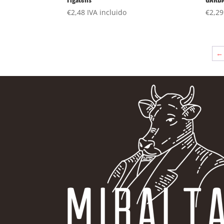
€
2,48
IVA incluido
€
2,29
←